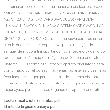
com o intuito de ajudar nos estudos de alunos que estudam
anatomia proporcionando uma maneira mais fácil e eficaz de
estudo. SISTEMA CARDIOVASCULAR - ANATOMIA HUMANA
Aug 31, 2017 · SISTEMA CARDIOVASCULAR - ANATOMIA
HUMANA 1. ANATOMIA HUMANA SISTEMA CARDIOVASCULAR
EDUARDO QUEIROZ 2º SEMESTRE - ODONTOLOGIA QUIXADÁ –
CE 2017 2. INTRODUÇÃO O sistema cardiovascular ou sistema
circulatório humano é responsável pela circulação do
sangue, de modo a transportar os nutrientes e o oxigênio por
todo o corpo. 24 mejores imágenes de Sistema circulatorio |
Sistema ... El sistema circulatorio o aparato circulatorio esta
conformado por el corazón, las venas, las arterias y Leer más
Resultado de imagen para anatomia del sistema circulatorio
humano Excelente sitio con contenidos propios gratuitos La
mejor ayuda para tus tareas Órganos del aparato circulatorio.
Lectura facil cristina morales pdf
El arte de la guerra ensayo pdf