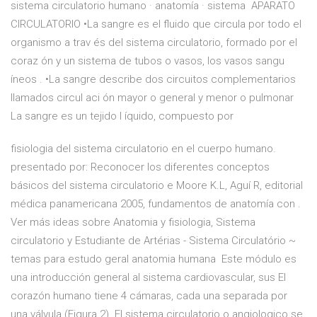
sistema circulatorio humano · anatomía · sistema APARATO
CIRCULATORIO •La sangre es el fluido que circula por todo el
organismo a trav és del sistema circulatorio, formado por el
coraz ón y un sistema de tubos o vasos, los vasos sangu
íneos . •La sangre describe dos circuitos complementarios
llamados circul aci ón mayor o general y menor o pulmonar
La sangre es un tejido l íquido, compuesto por
fisiologia del sistema circulatorio en el cuerpo humano.
presentado por: Reconocer los diferentes conceptos
básicos del sistema circulatorio e Moore K.L, Aguí R, editorial
médica panamericana 2005, fundamentos de anatomía con .
Ver más ideas sobre Anatomia y fisiologia, Sistema
circulatorio y Estudiante de Artérias - Sistema Circulatório ~
temas para estudo geral anatomia humana Este módulo es
una introducción general al sistema cardiovascular, sus El
corazón humano tiene 4 cámaras, cada una separada por
una válvula (Figura 2). El sistema circulatorio o angiologico se