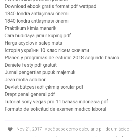
Download ebook gratis format pdf wattpad
1840 londra antlaşması önemi
1840 londra antlaşması önemi
Praktikum kimia menarik
Cara budidaya jamur kuping pdf
Harga acyclovir salep mata
Історія україни 10 клас гісем скачати
Planes y programas de estudio 2018 segundo basico
Daniele festy pdf gratuit
Jurnal pengertian pupuk majemuk
Jean molla sobibor
Devlet bütçesi aöf çıkmış sorular pdf
Drept penal general pdf
Tutorial sony vegas pro 11 bahasa indonesia pdf
Formato de solicitud de examen medico laboral
Nov 21, 2017 · Você sabe como calcular o pH de um ácido