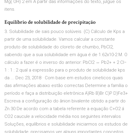
Mg( OH) 2 em A partir das informações do texto, julgue os
itens.
Equilíbrio de solubilidade de precipitação
3. Solubilidade de sais pouco solúveis. (C) Cálculo de Kps a
partir de uma solubilidade. Vamos calcular a constante
produto de solubilidade do cloreto de chumbo, PbCl2,
sabendo que a sua solubilidade em água é de 1.62x10-2 M. O
cálculo a fazer é o inverso do anterior: PbCl2 ⇔ Pb2+ + 2 Cl−
1 : 1 : 2 qual a expressão para o produto de solubilidade kps
da ... Dec 23, 2018 · Com base em estudos cineticos quais
das afirmações abaixo estão correctas Determine a família o
período e faça a distribuição eletrônica A)Rb B)Br C)P D)Fe3+
Escreva a configuração do ânion bivalente obtido a partir do
Zn.30 De acordo com a tabela referente a equação C+O2 á
CO2 caucule a velocidade média nos seguintes intervalos
Soluções, equilíbrios e solubilidade iniciarmos os estudos de
solubilidade, precisamos ver alguns importantes conceitos