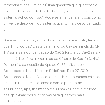
termodinâmicos. Entropia É uma grandeza que quantifica o
número de possibilidades de distribuição energética do
sistema. Achou confuso? Pode-se entender a entropia como
o nível de desordem do sistema: quanto mais desorganizado
o
Observando a equação de dissociação do eletrólito, temos
que 1 mol do CaCl2 está para 1 mol do Ca+2 e 2 mols do Cl-
1. Assim, se a concentração do CaCl2 for x, a do Ca+2 será x
e a do Cl-1 será 2x. ♦ Exemplos de Cálculo do Kps. 1) (UFRJ)
Qual será a expressão do Kps do CaF2, utilizando x …
Solubildade e Kps - LinkedIn SlideShare Dec 27, 2010 ·
Solubildade e Kps 1. Nessa terceira lista abordamos cálculos
de solubilidade relacionando-a com o produto de
solubilidade, Kps, finalizando mais uma vez com o método
das aproximações sucessivas para questões mais
elaboradas.