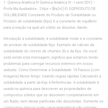
1. Química Analítica IV Química Analitica IV - I sem/2012 –
Profa Ma Auxiliadora - 2 Kps = [Ba2+]·[ IO 3-]2PRODUTO DE
SOLUBILIDADE Constante do Produto de Solubilidade ou
Produto de solubilidade (Kps) é a constante de equilíbrio
para a reação na qual um sólido se dissolve, dando
Introdução à solubilidade, à solubilidade molar e à constante
do produto de solubilidade Kps. Exemplo de cálculo da
solubilidade do cloreto de chumbo (II) e da Kps. Se você
está vendo esta mensagem, significa que estamos tendo
problemas para carregar recursos externos em nosso
website. Como Determinar a Solubilidade: 14 Passos (com
Imagens) Neste Artigo: Usando regras rápidas Calculando a
solubilidade a partir da Ksp 6 Referências. A solubilidade é
usada na química para descrever as propriedades de
compostos sólidos que se dissolvem completamente em
um fluido, sem deixar partículas não dissolvidas. Somente os
compostos iônicos (com carga energética) são solúveis.