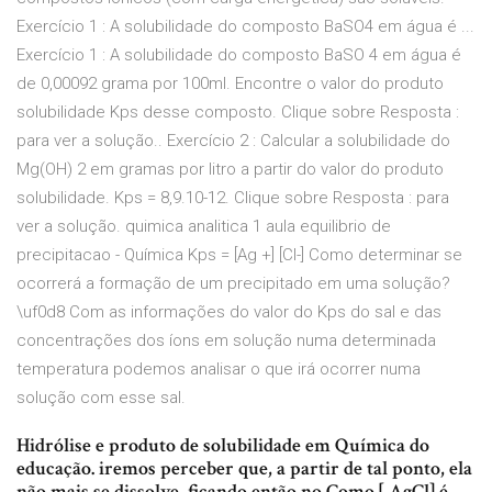
Exercício 1 : A solubilidade do composto BaSO4 em água é ...
Exercício 1 : A solubilidade do composto BaSO 4 em água é
de 0,00092 grama por 100ml. Encontre o valor do produto
solubilidade Kps desse composto. Clique sobre Resposta :
para ver a solução.. Exercício 2 : Calcular a solubilidade do
Mg(OH) 2 em gramas por litro a partir do valor do produto
solubilidade. Kps = 8,9.10-12. Clique sobre Resposta : para
ver a solução. quimica analitica 1 aula equilibrio de
precipitacao - Química Kps = [Ag +] [Cl-] Como determinar se
ocorrerá a formação de um precipitado em uma solução?
\uf0d8 Com as informações do valor do Kps do sal e das
concentrações dos íons em solução numa determinada
temperatura podemos analisar o que irá ocorrer numa
solução com esse sal.
Hidrólise e produto de solubilidade em Química do
educação. iremos perceber que, a partir de tal ponto, ela
não mais se dissolve, ficando então no Como [ AgCl] é