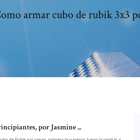
omo armar cubo de rubik 3x3 p
ncipiantes, por Jasmine ...
bo de Rubik por capas, primero la superior, luego la central, y