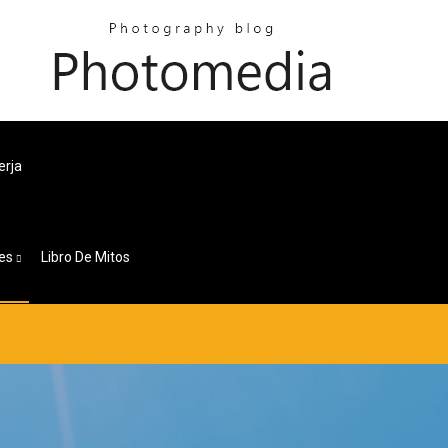
erja
es
Libro De Mitos