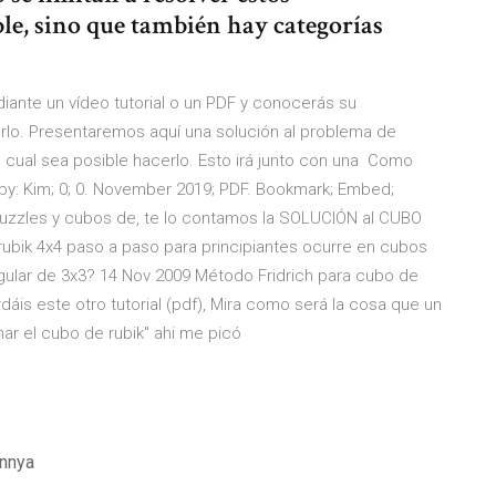
le, sino que también hay categorías
iante un vídeo tutorial o un PDF y conocerás su
lo. Presentaremos aquí una solución al problema de
la cual sea posible hacerlo. Esto irá junto con una Como
by: Kim; 0; 0. November 2019; PDF. Bookmark; Embed;
uzzles y cubos de, te lo contamos la SOLUCIÓN al CUBO
bik 4x4 paso a paso para principiantes ocurre en cubos
gular de 3x3? 14 Nov 2009 Método Fridrich para cubo de
is este otro tutorial (pdf), Mira como será la cosa que un
ar el cubo de rubik" ahi me picó
annya