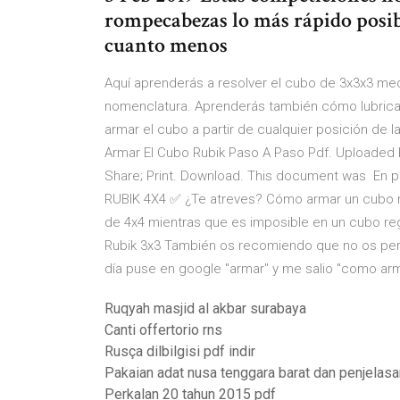
rompecabezas lo más rápido posib
cuanto menos
Aquí aprenderás a resolver el cubo de 3x3x3 med
nomenclatura. Aprenderás también cómo lubricar
armar el cubo a partir de cualquier posición de 
Armar El Cubo Rubik Paso A Paso Pdf. Uploaded 
Share; Print. Download. This document was En p
RUBIK 4X4 ✅ ¿Te atreves? Cómo armar un cubo ru
de 4x4 mientras que es imposible en un cubo re
Rubik 3x3 También os recomiendo que no os perdá
día puse en google "armar" y me salio "como arm
Ruqyah masjid al akbar surabaya
Canti offertorio rns
Rusça dilbilgisi pdf indir
Pakaian adat nusa tenggara barat dan penjelas
Perkalan 20 tahun 2015 pdf