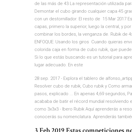
de las más de 43 La representación utilizada pa
Demontar el cubo girando cualquier capa 45 gra
con un destornillador. El resto de 15 Mar 2017 
capas, primero la superior, luego la central, y po
combinar los bordes, la venganza de. Rubik de 
ENFOQUE: Usando los giros Cuando quieras envol
colorida caja en forma de cubo rubik, que pued
Si lo que estás buscando es un tutorial para apr
lugar adecuado. En este
28 sep. 2017 - Explora el tablero de alfonso_arti
Resolver cubo de rubik, Cubo rubik y Como armar
pasos, explicado ... En apenas 4,69 segundos, Pa
acababa de batir el récord mundial resolviendo e
como 3x3x3 - Ibero Rubik Aquí aprenderás a resol
conocerás su nomenclatura. Aprenderás también 
3 Feb 2019 Estas competiciones no 