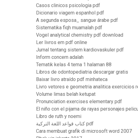
Casos clinicos psicologia pdf
Dicionario viagem espanhol pdf
A segunda esposa_ sangue árabe pdf
Sistematika fiqh muamalah pdf
Vogel analytical chemistry pdf download
Ler livros em pdf online
Jurnal tentang sistem kardiovaskuler pdf
Inform concern adalah
Tematik kelas 4 tema 1 halaman 88
Libros de odontopediatria descargar gratis
Baixar livro atraído pdf minhateca
Livro vetores e geometria analitica exercicios 
Volume limas belah ketupat
Pronunciation exercises elementary pdf
El niño con el pijama de rayas personajes pelic
Libro de ruth y noemi
كتاب قواعد اللغة التركية pdf
Cara membuat grafik di microsoft word 2007