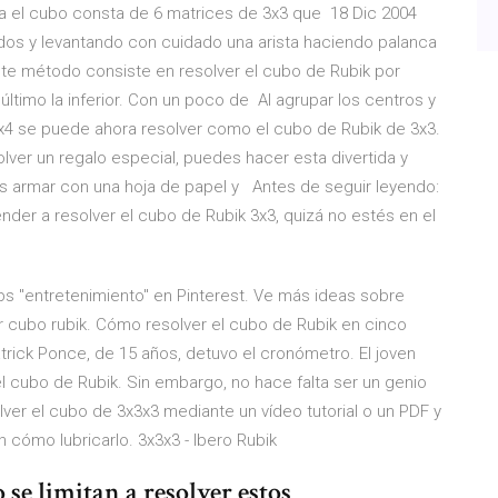
ra el cubo consta de 6 matrices de 3x3 que 18 Dic 2004
dos y levantando con cuidado una arista haciendo palanca
Este método consiste en resolver el cubo de Rubik por
r último la inferior. Con un poco de Al agrupar los centros y
4x4 se puede ahora resolver como el cubo de Rubik de 3x3.
ver un regalo especial, puedes hacer esta divertida y
es armar con una hoja de papel y Antes de seguir leyendo:
ender a resolver el cubo de Rubik 3x3, quizá no estés en el
pps "entretenimiento" en Pinterest. Ve más ideas sobre
 cubo rubik. Cómo resolver el cubo de Rubik en cinco
trick Ponce, de 15 años, detuvo el cronómetro. El joven
l cubo de Rubik. Sin embargo, no hace falta ser un genio
ver el cubo de 3x3x3 mediante un vídeo tutorial o un PDF y
cómo lubricarlo. 3x3x3 - Ibero Rubik
se limitan a resolver estos