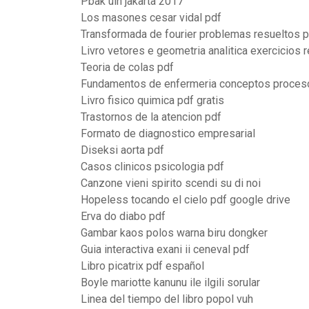
Pbak uin jakarta 2017
Los masones cesar vidal pdf
Transformada de fourier problemas resueltos 
Livro vetores e geometria analitica exercicios 
Teoria de colas pdf
Fundamentos de enfermeria conceptos proceso
Livro fisico quimica pdf gratis
Trastornos de la atencion pdf
Formato de diagnostico empresarial
Diseksi aorta pdf
Casos clinicos psicologia pdf
Canzone vieni spirito scendi su di noi
Hopeless tocando el cielo pdf google drive
Erva do diabo pdf
Gambar kaos polos warna biru dongker
Guia interactiva exani ii ceneval pdf
Libro picatrix pdf español
Boyle mariotte kanunu ile ilgili sorular
Linea del tiempo del libro popol vuh