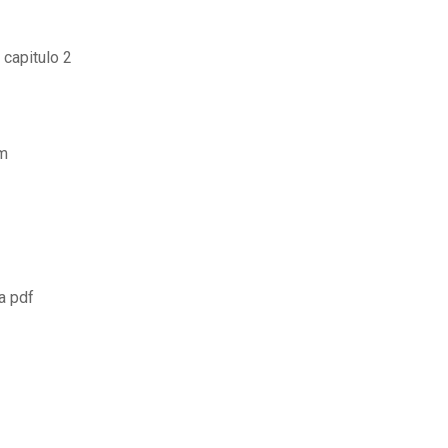
 capitulo 2
am
a pdf