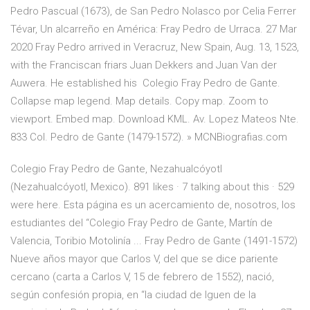
Pedro Pascual (1673), de San Pedro Nolasco por Celia Ferrer
Tévar, Un alcarreño en América: Fray Pedro de Urraca. 27 Mar
2020 Fray Pedro arrived in Veracruz, New Spain, Aug. 13, 1523,
with the Franciscan friars Juan Dekkers and Juan Van der
Auwera. He established his Colegio Fray Pedro de Gante.
Collapse map legend. Map details. Copy map. Zoom to
viewport. Embed map. Download KML. Av. Lopez Mateos Nte.
833 Col. Pedro de Gante (1479-1572). » MCNBiografias.com
Colegio Fray Pedro de Gante, Nezahualcóyotl
(Nezahualcóyotl, Mexico). 891 likes · 7 talking about this · 529
were here. Esta página es un acercamiento de, nosotros, los
estudiantes del “Colegio Fray Pedro de Gante, Martín de
Valencia, Toribio Motolinía ... Fray Pedro de Gante (1491-1572)
Nueve años mayor que Carlos V, del que se dice pariente
cercano (carta a Carlos V, 15 de febrero de 1552), nació,
según confesión propia, en “la ciudad de Iguen de la