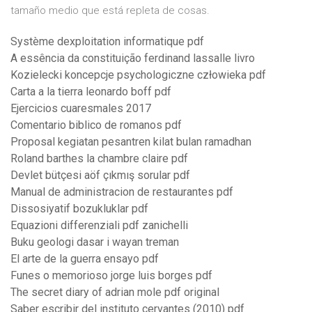
tamaño medio que está repleta de cosas.
Système dexploitation informatique pdf
A essência da constituição ferdinand lassalle livro
Kozielecki koncepcje psychologiczne człowieka pdf
Carta a la tierra leonardo boff pdf
Ejercicios cuaresmales 2017
Comentario biblico de romanos pdf
Proposal kegiatan pesantren kilat bulan ramadhan
Roland barthes la chambre claire pdf
Devlet bütçesi aöf çıkmış sorular pdf
Manual de administracion de restaurantes pdf
Dissosiyatif bozukluklar pdf
Equazioni differenziali pdf zanichelli
Buku geologi dasar i wayan treman
El arte de la guerra ensayo pdf
Funes o memorioso jorge luis borges pdf
The secret diary of adrian mole pdf original
Saber escribir del instituto cervantes (2010) pdf