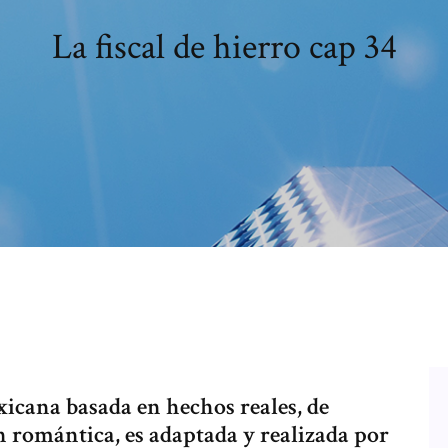
La fiscal de hierro cap 34
xicana basada en hechos reales, de
n romántica, es adaptada y realizada por