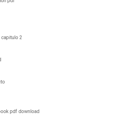
ion pdf
 capitulo 2
d
cto
 book pdf download