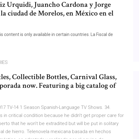
tiz Urquidi, Juancho Cardona y Jorge
a ciudad de Morelos, en México en el
content is only available in certain countries. La Fiscal de
RIES
es, Collectible Bottles, Carnival Glass,
rada now. Featuring a big catalog of
o. 2017 TV-14 1 Season Spanish-Language TV Shows. 34.
s in critical condition because he didn’t get proper care for
rto that he won’t be extradited but will be put in solitary
scal de hierro. Telenovela mexicana basada en hechos