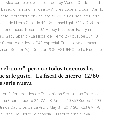
rro is a Mexican telenovela produced by Manolo Cardona and
is based on an original idea by Andrés Lópe and Juan Camilo
eto. It premiere on January 30, 2017. La Fiscal de Hierro
iscal de Hierro Capitulo 44. CatherineUighta6413. 0:38. La
. Tendencias. Pésaj. 1:02. Happy Passover! Family in
e … Gaby Spanic - La Fiscal de Hierro 2 - YouTube Jun 10,
na Carvalho de Jesus CAP especial "Tu no te vas a casar
ekman (Season %) - Duration: 9:34 ¡ESTRENO de La Fiscal de
 el amor", pero no todos tenemos los
 sí le guste.. "La fiscal de hierro" 12/80
é serie nueva
uerer. Enfermedades de Transmisión Sexual. Las Estrellas.
atalia Oreiro. Lucero 34 GMT -8 Puntos: 10,359 Kudos: 4,490
ltimos Capítulos de La Piloto May 31, 2017 20:17:23 GMT -8
 Fiscal De Hierro Telenovela ... Disfruta esta nueva