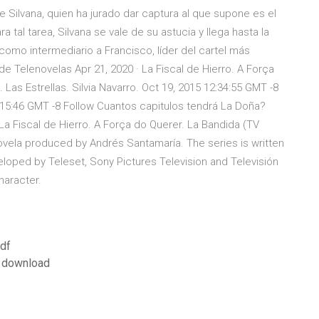
e Silvana, quien ha jurado dar captura al que supone es el
 tal tarea, Silvana se vale de su astucia y llega hasta la
como intermediario a Francisco, líder del cartel más
 Telenovelas Apr 21, 2020 · La Fiscal de Hierro. A Força
as Estrellas. Silvia Navarro. Oct 19, 2015 12:34:55 GMT -8
9:15:46 GMT -8 Follow Cuantos capitulos tendrá La Doña?
 La Fiscal de Hierro. A Força do Querer. La Bandida (TV
novela produced by Andrés Santamaría. The series is written
eloped by Teleset, Sony Pictures Television and Televisión
haracter.
pdf
e download