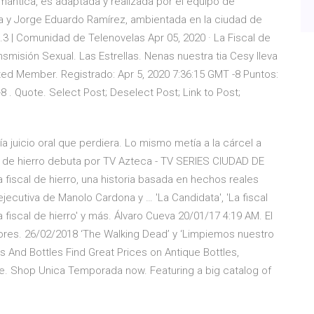
mántica, es adaptada y realizada por el equipo de
na y Jorge Eduardo Ramírez, ambientada en la ciudad de
3 | Comunidad de Telenovelas Apr 05, 2020 · La Fiscal de
misión Sexual. Las Estrellas. Nenas nuestra tia Cesy lleva
ted Member. Registrado: Apr 5, 2020 7:36:15 GMT -8 Puntos:
 . Quote. Select Post; Deselect Post; Link to Post;
bía juicio oral que perdiera. Lo mismo metía a la cárcel a
l de hierro debuta por TV Azteca - TV SERIES CIUDAD DE
 fiscal de hierro, una historia basada en hechos reales
ejecutiva de Manolo Cardona y … 'La Candidata', 'La fiscal
a fiscal de hierro' y más. Álvaro Cueva 20/01/17 4:19 AM. El
res. 26/02/2018 ‘The Walking Dead’ y ‘Limpiemos nuestro
 And Bottles Find Great Prices on Antique Bottles,
ore. Shop Unica Temporada now. Featuring a big catalog of