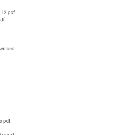
 12 pdf
pdf
ownload
s pdf