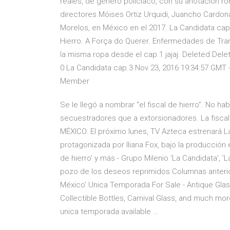
reales, de género policíaco, con su anotación ro
directores Móises Ortiz Urquidi, Juancho Cardo
Morelos, en México en el 2017. La Candidata cap.
Hierro. A Força do Querer. Enfermedades de Trans
la misma ropa desde el cap.1 jajaj. Deleted Dele
0 La Candidata cap.3 Nov 23, 2016 19:34:57 GMT -8
Member
Se le llegó a nombrar “el fiscal de hierro”. No ha
secuestradores que a extorsionadores. La fisca
MÉXICO: El próximo lunes, TV Azteca estrenará La
protagonizada por Iliana Fox, bajo la producción 
de hierro' y más - Grupo Milenio 'La Candidata', 'L
pozo de los deseos reprimidos Columnas anterio
México’ Unica Temporada For Sale - Antique Glass
Collectible Bottles, Carnival Glass, and much m
unica temporada available …