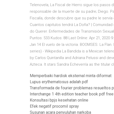
Telenovela, La Fiscal de Hierro sigue los pasos d
responsable de la muerte de su padre; Diego. Para
Fiscalía, donde descubre que su padre le servía 
Cuantos capitulos tendrá La Doña? | Comunidad de
do Querer. Enfermedades de Transmisión Sexual. L
Puntos: 533 Kudos: 88 Last Online: Apr 21, 2020 
Jan 14 El vuelo de la victoria. BOOMSES. La Flan.
series) - Wikipedia La Bandida is a Mexican tele
by Carlos Quintanilla and Adriana Pelussi and dev
Azteca. It stars Sandra Echeverría as the titular c
Memperbaiki hardisk eksternal minta diformat
Lupus erythematosus adalah pdf
Transformada de fourier problemas resueltos 
Interchange 1 4th edition teacher book pdf fre
Konsultasi bpjs kesehatan online
Efek negatif procomil spray
Susunan acara penyuluhan narkoba