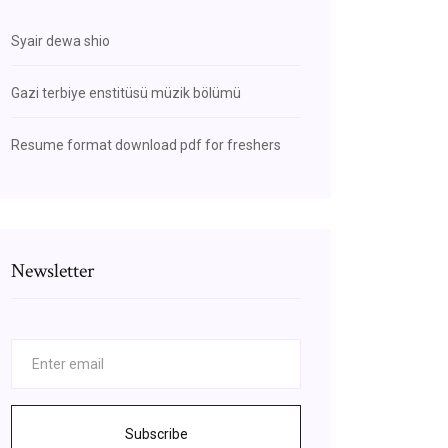
Syair dewa shio
Gazi terbiye enstitüsü müzik bölümü
Resume format download pdf for freshers
Newsletter
Subscribe