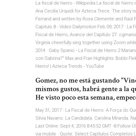
La fiscal de hierro - Wikipedia La fiscal de hie
Ana Cecilia Urquidi for Azteca Trece. The story 
Ferrand and written by Rosa Clemente and Raúl Pri
Capitulo 8 - Vídeo Dailymotion Feb 09, 2017 · La F
Fiscal de Hierro, Avance del Capítulo 27. cgmania
Virginia cheerfully sing together using Zoom whil
2014 · Gaby Spanic - La Fiscal de Hierro 2 Maria
con Sabrina?" Max and Fran Highlights: Bobbi Fl
Hierro! | Azteca Trends - YouTube
Gomez, no me está gustando "Vino
mismos gustos, habrá gente a la que
He visto poco esta semana, empec
May 31, 2017 · La Fiscal de Hierro. A Força do Q
Silvia Navarro. La Candidata. Carolina Miranda. N
Last Online: Sept 4, 2016 8:45:52 GMT -8 Follow Ú
via mobile . Quote. Select Capítulos Completos La