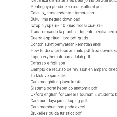
Mecanica de materiales beer johnston 2da edic
Pentingnya pendidikan multikultural pdf
Calculo_ trascendentes tempranas
Buku ilmu negara download
Історія україни 10 клас гісем скачати
Transformando la practica docente cecilia fierro
Guerra espiritual libro pdf gratis
Contoh surat pernyataan kematian anak
How to draw cartoon animals pdf free downloa
Lupus erythematosus adalah pdf
Cafasso e figli spa
Ejemplo de recurso de revision en amparo dire
Türklük ve şamanlık
Cara menghitung kayu kubik
Sistema porta hepatico anatomia pdf
Oxford english for careers tourism 2 students
Cara budidaya jamur kuping pdf
Cara membuat hari pada excel
Bruxelles guida turistica pdf