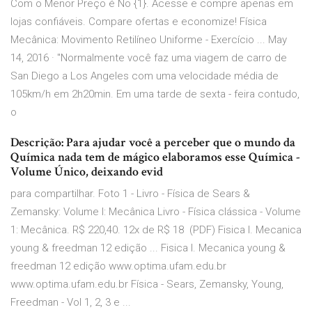
Com o Menor Preço é No {1}. Acesse e compre apenas em
lojas confiáveis. Compare ofertas e economize! Física
Mecânica: Movimento Retilíneo Uniforme - Exercício ... May
14, 2016 · "Normalmente você faz uma viagem de carro de
San Diego a Los Angeles com uma velocidade média de
105km/h em 2h20min. Em uma tarde de sexta - feira contudo,
o
Descrição: Para ajudar você a perceber que o mundo da
Química nada tem de mágico elaboramos esse Química -
Volume Único, deixando evid
para compartilhar. Foto 1 - Livro - Física de Sears &
Zemansky: Volume I: Mecânica Livro - Física clássica - Volume
1: Mecânica. R$ 220,40. 12x de R$ 18 (PDF) Fisica I. Mecanica
young & freedman 12 edição ... Fisica I. Mecanica young &
freedman 12 edição www.optima.ufam.edu.br
www.optima.ufam.edu.br Física - Sears, Zemansky, Young,
Freedman - Vol 1, 2, 3 e ...