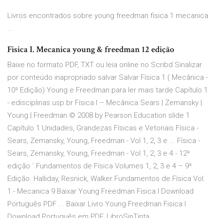
Livros encontrados sobre young freedman fisica 1 mecanica
...
Fisica I. Mecanica young & freedman 12 edição
Baixe no formato PDF, TXT ou leia online no Scribd Sinalizar
por conteúdo inapropriado salvar Salvar Física 1 ( Mecânica -
10ª Edição) Young e Freedman para ler mais tarde Capítulo 1
- edisciplinas.usp.br Física I – Mecânica Sears | Zemansky |
Young | Freedman © 2008 by Pearson Education slide 1
Capítulo 1 Unidades, Grandezas Físicas e Vetoriais Física -
Sears, Zemansky, Young, Freedman - Vol 1, 2, 3 e ... Física -
Sears, Zemansky, Young, Freedman - Vol 1, 2, 3 e 4 - 12ª
edição ´ Fundamentos de Física Volumes 1, 2, 3 e 4 – 9ª
Edição. Halliday, Resnick, Walker Fundamentos de Física Vol.
1 - Mecanica 9 Baixar Young Freedman Fisica I Download
Português PDF ... Baixar Livro Young Freedman Fisica I
Download Português em PDF. LibroSinTinta