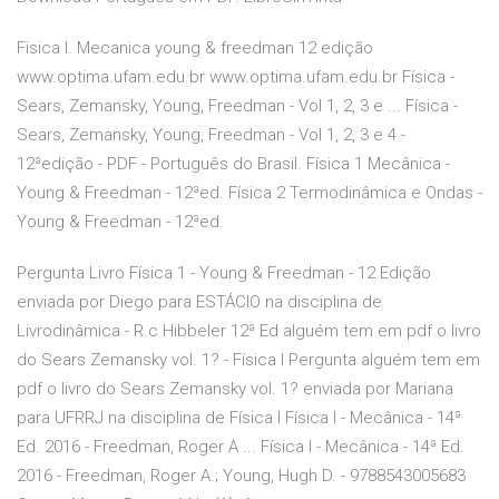
Fisica I. Mecanica young & freedman 12 edição
www.optima.ufam.edu.br www.optima.ufam.edu.br Física -
Sears, Zemansky, Young, Freedman - Vol 1, 2, 3 e ... Física -
Sears, Zemansky, Young, Freedman - Vol 1, 2, 3 e 4 -
12ªedição - PDF - Português do Brasil. Física 1 Mecânica -
Young & Freedman - 12ªed. Física 2 Termodinâmica e Ondas -
Young & Freedman - 12ªed.
Pergunta Livro Física 1 - Young & Freedman - 12 Edição
enviada por Diego para ESTÁCIO na disciplina de
Livrodinâmica - R.c Hibbeler 12ª Ed alguém tem em pdf o livro
do Sears Zemansky vol. 1? - Física I Pergunta alguém tem em
pdf o livro do Sears Zemansky vol. 1? enviada por Mariana
para UFRRJ na disciplina de Física I Física I - Mecânica - 14ª
Ed. 2016 - Freedman, Roger A ... Física I - Mecânica - 14ª Ed.
2016 - Freedman, Roger A.; Young, Hugh D. - 9788543005683