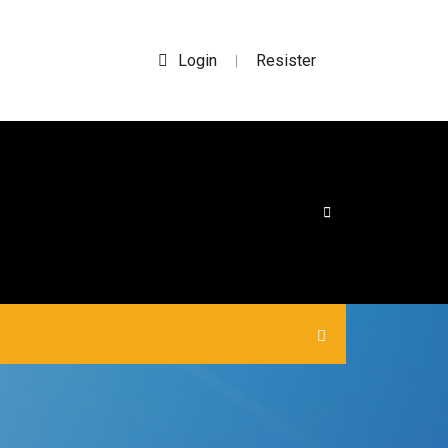
Login
Resister
|