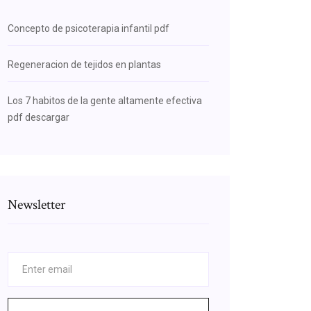
Concepto de psicoterapia infantil pdf
Regeneracion de tejidos en plantas
Los 7 habitos de la gente altamente efectiva
pdf descargar
Newsletter