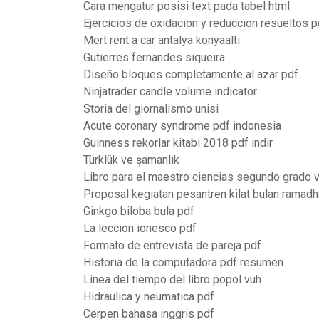
Cara mengatur posisi text pada tabel html
Ejercicios de oxidacion y reduccion resueltos p
Mert rent a car antalya konyaaltı
Gutierres fernandes siqueira
Diseño bloques completamente al azar pdf
Ninjatrader candle volume indicator
Storia del giornalismo unisi
Acute coronary syndrome pdf indonesia
Guinness rekorlar kitabı 2018 pdf indir
Türklük ve şamanlık
Libro para el maestro ciencias segundo grado 
Proposal kegiatan pesantren kilat bulan ramad
Ginkgo biloba bula pdf
La leccion ionesco pdf
Formato de entrevista de pareja pdf
Historia de la computadora pdf resumen
Linea del tiempo del libro popol vuh
Hidraulica y neumatica pdf
Cerpen bahasa inggris pdf