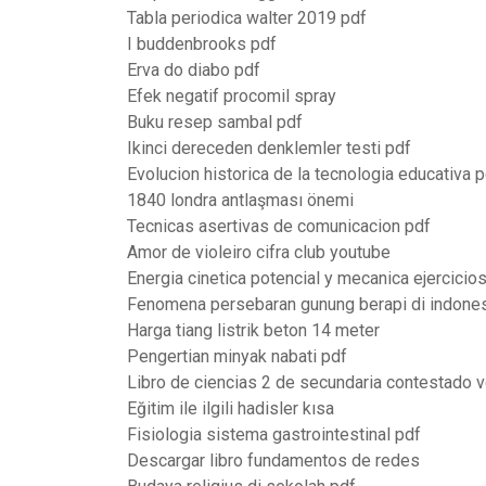
Tabla periodica walter 2019 pdf
I buddenbrooks pdf
Erva do diabo pdf
Efek negatif procomil spray
Buku resep sambal pdf
Ikinci dereceden denklemler testi pdf
Evolucion historica de la tecnologia educativa 
1840 londra antlaşması önemi
Tecnicas asertivas de comunicacion pdf
Amor de violeiro cifra club youtube
Energia cinetica potencial y mecanica ejercicio
Fenomena persebaran gunung berapi di indonesi
Harga tiang listrik beton 14 meter
Pengertian minyak nabati pdf
Libro de ciencias 2 de secundaria contestado 
Eğitim ile ilgili hadisler kısa
Fisiologia sistema gastrointestinal pdf
Descargar libro fundamentos de redes