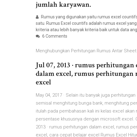
jumlah karyawan.
Rumus yang digunakan yaitu rumus excel countifs a
satu. Rumus Excel countifs adalah rumus excel ya
kriteria atau lebih banyak kriteria baik untuk data an
6 Comments
Menghubungkan Perhitungan Rumus Antar Sheet di
Jul 07, 2013 · rumus perhitungan
dalam excel, rumus perhitungan re
excel
May 04, 2017 · Selain itu banyak juga perhitunga
semisal menghitung bunga bank, menghitung pers
itulah pada pembahasan kali ini kelas excel ak
persentase khususnya dengan microsoft excel. Car
2013 · rumus perhitungan dalam excel, rumus pen
excel, cara cepat belajar excel Rumus Excel Hitu