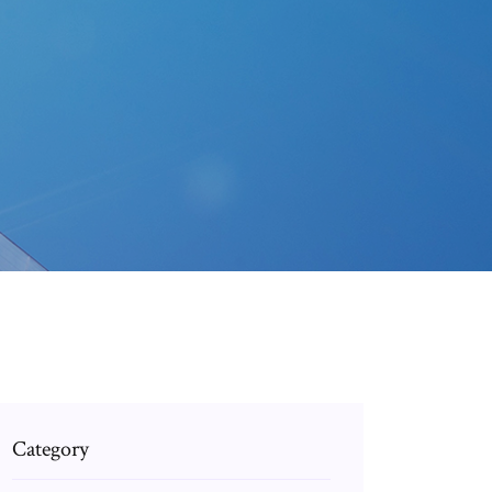
Category