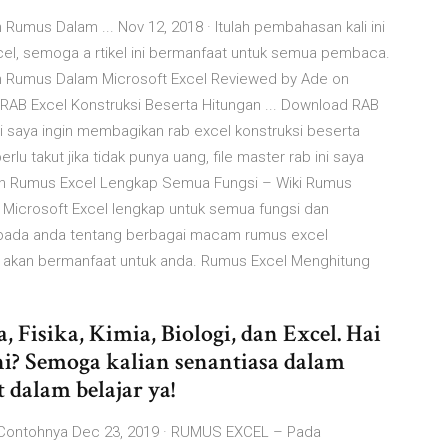
umus Dalam ... Nov 12, 2018 · Itulah pembahasan kali ini
el, semoga a rtikel ini bermanfaat untuk semua pembaca.
n Rumus Dalam Microsoft Excel Reviewed by Ade on
RAB Excel Konstruksi Beserta Hitungan ... Download RAB
ni saya ingin membagikan rab excel konstruksi beserta
rlu takut jika tidak punya uang, file master rab ini saya
an Rumus Excel Lengkap Semua Fungsi – Wiki Rumus
icrosoft Excel lengkap untuk semua fungsi dan
 kepada anda tentang berbagai macam rumus excel
n akan bermanfaat untuk anda. Rumus Excel Menghitung
Fisika, Kimia, Biologi, dan Excel. Hai
i? Semoga kalian senantiasa dalam
 dalam belajar ya!
Contohnya Dec 23, 2019 · RUMUS EXCEL – Pada