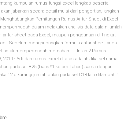
tentang kumpulan rumus fungsi excel lengkap beserta
 akan jabarkan secara detail mulai dari pengertian, langkah
 … Menghubungkan Perhitungan Rumus Antar Sheet di Excel
at mempermudah dalam melakukan analisis data dalam jumlah
n antar sheet pada Excel, maupun penggunaan di tingkat
cel. Sebelum menghubungkan formula antar sheet, anda
sel untuk mempermudah memahami … Inilah 2 Rumus
, 2019 · Arti dari rumus excel di atas adalah Jika sel nama
 tahun pada sel B25 (baris#1 kolom Tahun) sama dengan
a 12 dikurangi jumlah bulan pada sel C18 lalu ditambah 1.
bre